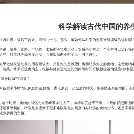
科学解读古代中国的养
语叫做：饭后百步走，活到九十九。那么，该如何从科学的角度来解读饭后运动呢
说，散步、走路、广场舞、太极拳等轻度运动，饭后半小时至一个小时可以进行慢
足球、打篮球等高强度运动，宜在饭后两小时至三小时再进行。
果做健身运动前的用餐量较大，并且吃的是以蛋白质和脂肪为主的食物，这些食物
、蔬菜、水果或流食为主，吃饭与健身运动之间的间隔时间可以根据运动强度相对缩
健身运动”促消化?
饭后半小时内以休息为主,静坐，家人朋友一起饭后的聊天，多聊些茶余饭后的开心
小时这个时候，食物的消化的最高峰基本过去了，血糖浓度趋于平缓，一般的低烈度运
还是要节制的。特别是当进食了很多难以消化的高蛋白与脂肪的食物的话，还是不要
减少肠胃的负担。