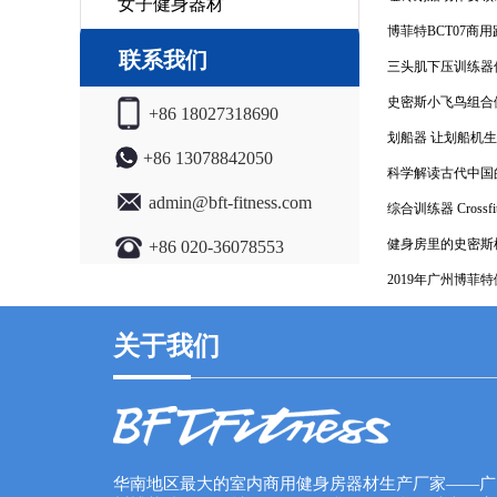
女子健身器材
博菲特BCT07商
联系我们
三头肌下压训练器
史密斯小飞鸟组合
+86 18027318690
划船器 让划船机
+86 13078842050
科学解读古代中国
admin@bft-fitness.com
综合训练器 Cross
健身房里的史密斯
+86 020-36078553
2019年广州博菲
关于我们
华南地区最大的室内商用健身房器材生产厂家——广