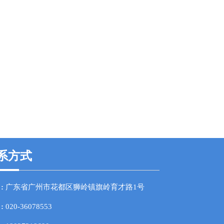
系方式
 :
广东省广州市花都区狮岭镇旗岭育才路1号
 :
020-36078553