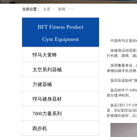
当前位置：
主页
>
新闻
> >
BFT Fitness Product
Gym Equipment
中国有句古老的俗
按健身运动强度来
悍马大黄蜂
行长跑、跳绳、踢
按用餐量来说，如
太空系列器械
食物以碳水化合物
饭后应该如何“做
力健器械
饭后的半个小时内
部分缓冲时间。
悍马健身器材
饭后1到1.5个
是，切记剧烈运动
7000力量系列
的食物比较好，以
跑步机